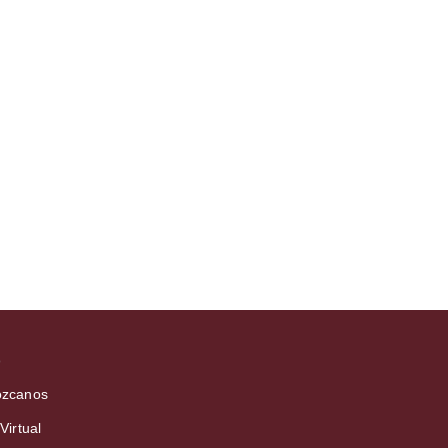
o
zcanos
Virtual